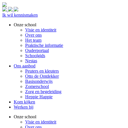
Ik wil kennismaken
Onze school
Visie en identiteit
Over ons
Het team
Praktische informatie
Ouderportaal
Schoolgids
Nestas
Ons aanbod
Peuters en kleuters
Otto de Ontdekker
Basisonderwijs
Zomerschool
Zorg en begeleiding
Heppie Happie
Kom kijken
Werken bij
Onze school
Visie en identiteit
Over ons