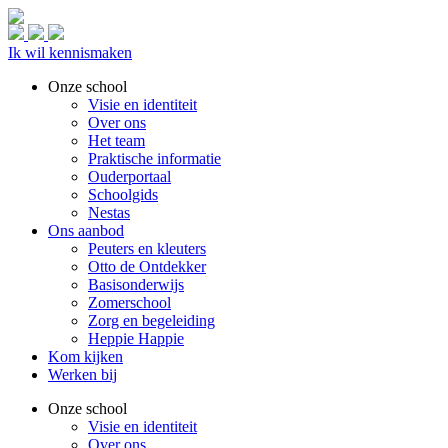
Ik wil kennismaken
Onze school
Visie en identiteit
Over ons
Het team
Praktische informatie
Ouderportaal
Schoolgids
Nestas
Ons aanbod
Peuters en kleuters
Otto de Ontdekker
Basisonderwijs
Zomerschool
Zorg en begeleiding
Heppie Happie
Kom kijken
Werken bij
Onze school
Visie en identiteit
Over ons