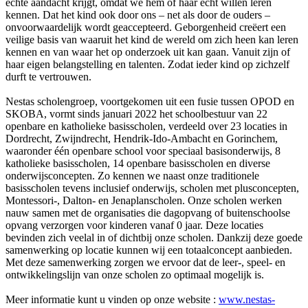
echte aandacht krijgt, omdat we hem of haar echt willen leren
kennen. Dat het kind ook door ons – net als door de ouders –
onvoorwaardelijk wordt geaccepteerd. Geborgenheid creëert een
veilige basis van waaruit het kind de wereld om zich heen kan leren
kennen en van waar het op onderzoek uit kan gaan. Vanuit zijn of
haar eigen belangstelling en talenten. Zodat ieder kind op zichzelf
durft te vertrouwen.
Nestas scholengroep, voortgekomen uit een fusie tussen OPOD en
SKOBA, vormt sinds januari 2022 het schoolbestuur van 22
openbare en katholieke basisscholen, verdeeld over 23 locaties in
Dordrecht, Zwijndrecht, Hendrik-Ido-Ambacht en Gorinchem,
waaronder één openbare school voor speciaal basisonderwijs, 8
katholieke basisscholen, 14 openbare basisscholen en diverse
onderwijsconcepten. Zo kennen we naast onze traditionele
basisscholen tevens inclusief onderwijs, scholen met plusconcepten,
Montessori-, Dalton- en Jenaplanscholen. Onze scholen werken
nauw samen met de organisaties die dagopvang of buitenschoolse
opvang verzorgen voor kinderen vanaf 0 jaar. Deze locaties
bevinden zich veelal in of dichtbij onze scholen. Dankzij deze goede
samenwerking op locatie kunnen wij een totaalconcept aanbieden.
Met deze samenwerking zorgen we ervoor dat de leer-, speel- en
ontwikkelingslijn van onze scholen zo optimaal mogelijk is.
Meer informatie kunt u vinden op onze website :
www.nestas-