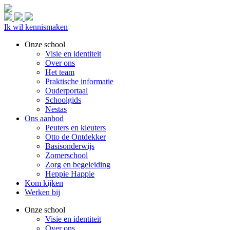
Ik wil kennismaken
Onze school
Visie en identiteit
Over ons
Het team
Praktische informatie
Ouderportaal
Schoolgids
Nestas
Ons aanbod
Peuters en kleuters
Otto de Ontdekker
Basisonderwijs
Zomerschool
Zorg en begeleiding
Heppie Happie
Kom kijken
Werken bij
Onze school
Visie en identiteit
Over ons