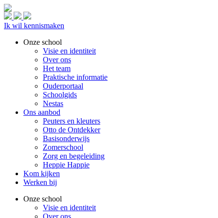
Ik wil kennismaken
Onze school
Visie en identiteit
Over ons
Het team
Praktische informatie
Ouderportaal
Schoolgids
Nestas
Ons aanbod
Peuters en kleuters
Otto de Ontdekker
Basisonderwijs
Zomerschool
Zorg en begeleiding
Heppie Happie
Kom kijken
Werken bij
Onze school
Visie en identiteit
Over ons